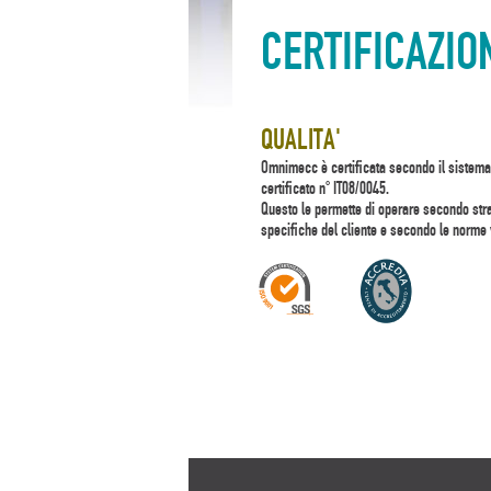
CERTIFICAZIO
QUALITA'
Omnimecc è certificata secondo il sistema
certificato n° IT08/0045.
Questo le permette di operare secondo stran
specifiche del cliente e secondo le norme 