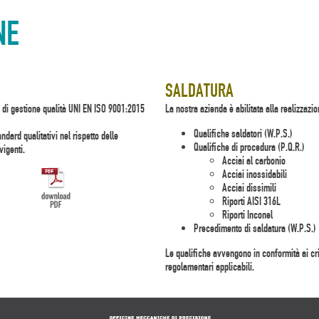
NE
SALDATURA
 di gestione qualità UNI EN ISO 9001:2015
La nostra azienda è abilitata alla realizzazio
Qualifiche saldatori (W.P.S.)
dard qualitativi nel rispetto delle
Qualifiche di procedura (P.Q.R.)
vigenti.
Acciai al carbonio
Acciai inossidabili
Acciai dissimili
Riporti AISI 316L
Riporti Inconel
Precedimento di saldatura (W.P.S.)
Le qualifiche avvengono in conformità ai crit
regolamentari applicabili.